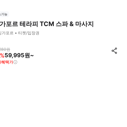
소가능
가포르 테라피 TCM 스파 & 마사지
싱가포르
티켓/입장권
280
원
59,995원~
%
종혜택가