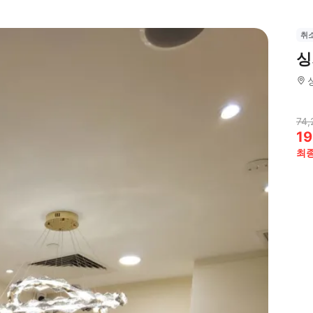
취
싱
74,
19
최