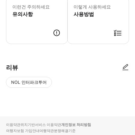
이런건 주의하세요
이렇게 사용하세요
유의사항
사용방법
리뷰
NOL 인터파크투어
NOL
별
사
에서
점
진/
작성
높
동
된
은
영
리뷰
순
상
이용약관
위치기반서비스 이용약관
개인정보 처리방침
입니
여행자보험 가입안내
여행약관
분쟁해결기준
다.