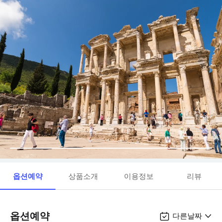
옵션예약
상품소개
이용정보
리뷰
옵션예약
다른날짜