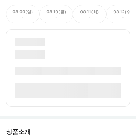
08.09(일)
08.10(월)
08.11(화)
08.12(수)
-
-
-
-
상품소개