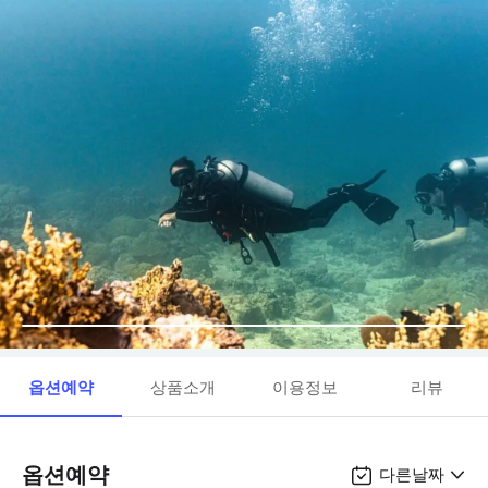
옵션예약
상품소개
이용정보
리뷰
옵션예약
다른날짜