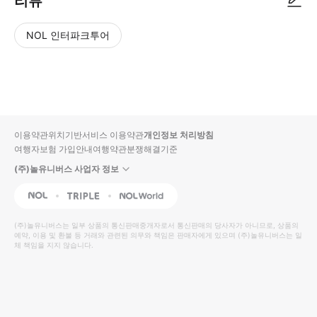
리뷰
NOL 인터파크투어
NOL
별
사
에서
점
진/
작성
높
동
된
은
영
리뷰
순
상
이용약관
위치기반서비스 이용약관
개인정보 처리방침
입니
여행자보험 가입안내
여행약관
분쟁해결기준
다.
(주)놀유니버스 사업자 정보
별
사
NOL
Triple
Interpark Global
점
진/
높
동
(주)놀유니버스
는 일부 상품의 통신판매중개자로서 통신판매의 당사자가 아니므로, 상품의
예약, 이용 및 환불 등 거래와 관련된 의무와 책임은 판매자에게 있으며
은
영
(주)놀유니버스
는 일
체 책임을 지지 않습니다.
순
상