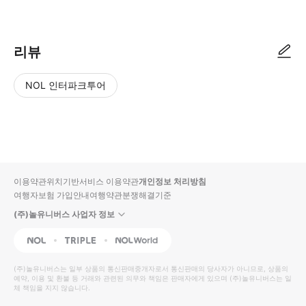
▶ 사용방법 * 개찰구에서 직접 티켓을 스캔하세요 * 블루루트: 매표소와 동시
리뷰
NOL 인터파크투어
NOL
별
사
에서
점
진/
작성
높
동
된
은
영
리뷰
순
상
이용약관
위치기반서비스 이용약관
개인정보 처리방침
입니
여행자보험 가입안내
여행약관
분쟁해결기준
다.
(주)놀유니버스 사업자 정보
별
사
NOL
Triple
Interpark Global
점
진/
높
동
(주)놀유니버스
는 일부 상품의 통신판매중개자로서 통신판매의 당사자가 아니므로, 상품의
예약, 이용 및 환불 등 거래와 관련된 의무와 책임은 판매자에게 있으며
은
영
(주)놀유니버스
는 일
체 책임을 지지 않습니다.
순
상