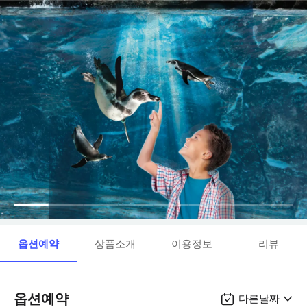
옵션예약
상품소개
이용정보
리뷰
옵션예약
다른날짜