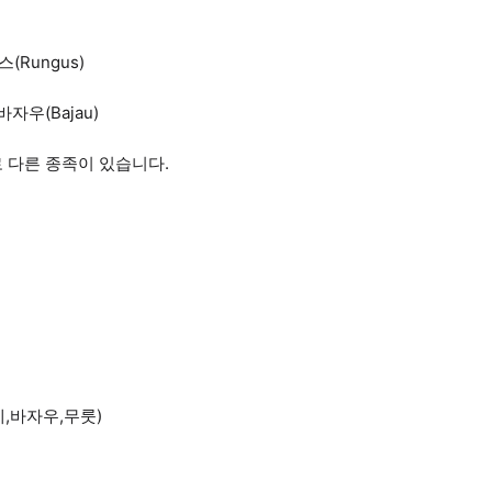
(Rungus)
자우(Bajau)
로 다른 종족이 있습니다.
예,바자우,무룻)