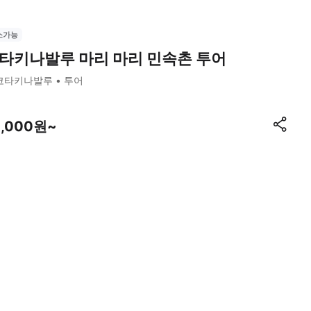
소가능
타키나발루 마리 마리 민속촌 투어
코타키나발루
투어
4,000원~