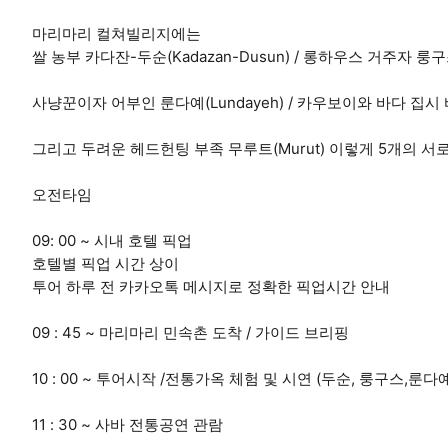
마리마리 컬쳐빌리지에는
쌀 농부 카다잔-두순(Kadazan-Dusun) / 롱하우스 거주자 룽구스
사냥꾼이자 어부인 룬다예(Lundayeh) / 카우보이와 바다 집시 바
그리고 두려운 헤드헌팅 부족 무루트(Murut) 이렇게 5개의 서
오전타임
09: 00 ~ 시내 호텔 픽업
호텔별 픽업 시간 상이
투어 하루 전 카카오톡 메시지로 정확한 픽업시간 안내
09 : 45 ~ 마리마리 민속촌 도착 / 가이드 브리핑
10 : 00 ~ 투어시작 /전통가옥 체험 및 시연 (두순, 룽구스,룬다
11 : 30 ~ 사바 전통공연 관람