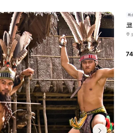
취
코
7