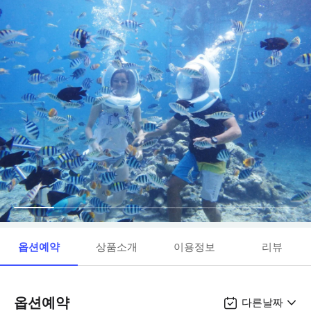
옵션예약
상품소개
이용정보
리뷰
옵션예약
다른날짜