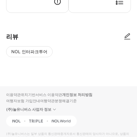
1. 트리플에서 예약하기 2. 예약 후 카카오톡 채널 @스타일투어로 반드시 대화 걸기 -
리뷰
NOL 인터파크투어
NOL
별
사
에서
점
진/
작성
높
동
된
은
영
리뷰
순
상
이용약관
위치기반서비스 이용약관
개인정보 처리방침
입니
여행자보험 가입안내
여행약관
분쟁해결기준
다.
(주)놀유니버스 사업자 정보
별
사
NOL
Triple
Interpark Global
점
진/
높
동
(주)놀유니버스
는 일부 상품의 통신판매중개자로서 통신판매의 당사자가 아니므로, 상품의