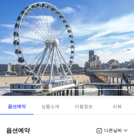
옵션예약
상품소개
이용정보
리뷰
옵션예약
다른날짜