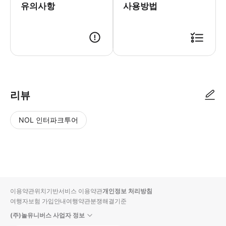
유의사항
사용방법
리뷰
NOL 인터파크투어
NOL
별
사
에서
점
진/
작성
높
동
된
은
영
리뷰
순
상
이용약관
위치기반서비스 이용약관
개인정보 처리방침
입니
여행자보험 가입안내
여행약관
분쟁해결기준
다.
(주)놀유니버스 사업자 정보