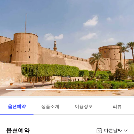
옵션예약
상품소개
이용정보
리뷰
옵션예약
다른날짜