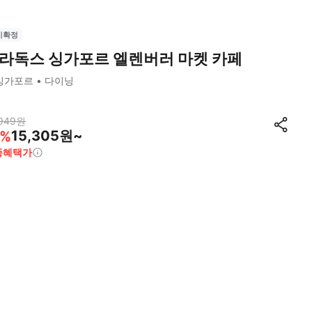
시확정
라독스 싱가포르 엘렌버러 마켓 카페
싱가포르
다이닝
949
원
15,305원~
%
종혜택가