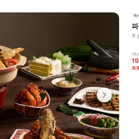
즉
파
18,
19
최