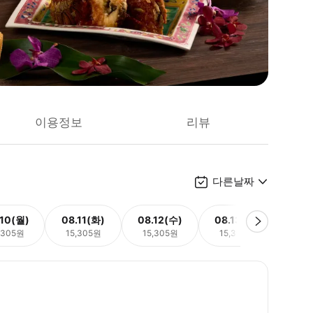
이용정보
리뷰
다른날짜
.10(월)
08.11(화)
08.12(수)
08.13(목)
08.
,305원
15,305원
15,305원
15,305원
15,