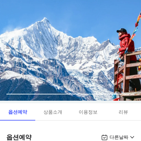
옵션예약
상품소개
이용정보
리뷰
옵션예약
다른날짜