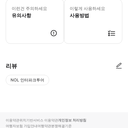
이런건 주의하세요
이렇게 사용하세요
유의사항
사용방법
리뷰
NOL 인터파크투어
NOL
별
사
에서
점
진/
작성
높
동
된
은
영
리뷰
순
상
이용약관
위치기반서비스 이용약관
개인정보 처리방침
입니
여행자보험 가입안내
여행약관
분쟁해결기준
다.