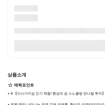
상품소개
매력포인트
# 【이시가키섬 인기 체험! 환상의 섬 스노클링 반나절 투어
썰물 때만 나타나는 꿈결 같은 모래톱, 환상의 섬(하마지마)