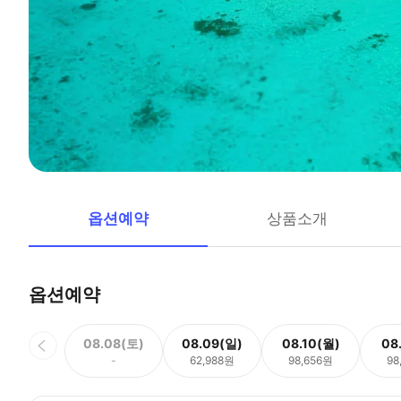
옵션예약
상품소개
옵션예약
08.08(토)
08.09(일)
08.10(월)
08
-
62,988원
98,656원
98