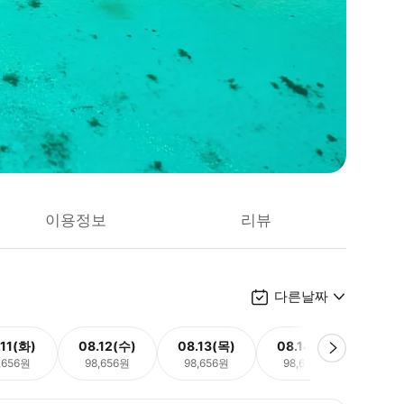
이용정보
리뷰
다른날짜
.11(화)
08.12(수)
08.13(목)
08.14(금)
08.
,656원
98,656원
98,656원
98,656원
98,