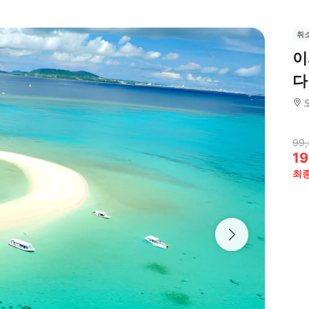
취
이
다
99
19
최