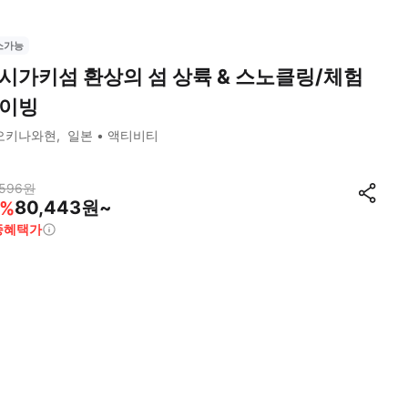
소가능
시가키섬 환상의 섬 상륙 & 스노클링/체험
이빙
오키나와현
일본
액티비티
,596
원
80,443원~
%
종혜택가