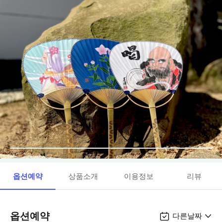
옵션예약
상품소개
이용정보
리뷰
옵션예약
다른날짜