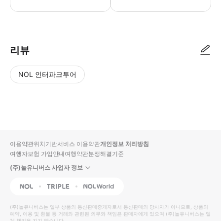
미국도착일 선택하여 주세요 (또는 미국도착날 메모에 꼭 적어주세요) 미국
리뷰
NOL 인터파크투어
NOL
별
사
에서
점
진/
작성
높
동
된
은
영
리뷰
순
상
이용약관
위치기반서비스 이용약관
개인정보 처리방침
입니
여행자보험 가입안내
여행약관
분쟁해결기준
다.
(주)놀유니버스 사업자 정보
별
사
NOL
Triple
Interpark Global
점
진/
높
동
(주)놀유니버스
는 일부 상품의 통신판매중개자로서 통신판매의 당사자가 아니므로, 상품의
예약, 이용 및 환불 등 거래와 관련된 의무와 책임은 판매자에게 있으며
은
영
(주)놀유니버스
는 일
체 책임을 지지 않습니다.