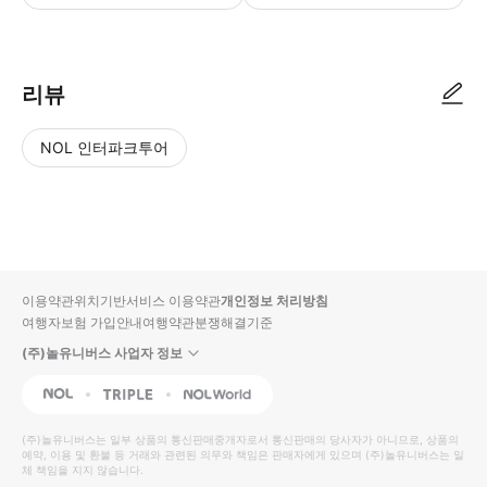
리뷰
NOL 인터파크투어
NOL
별
사
에서
점
진/
작성
높
동
된
은
영
리뷰
순
상
이용약관
위치기반서비스 이용약관
개인정보 처리방침
입니
여행자보험 가입안내
여행약관
분쟁해결기준
다.
(주)놀유니버스 사업자 정보
별
사
NOL
Triple
Interpark Global
점
진/
높
동
(주)놀유니버스
는 일부 상품의 통신판매중개자로서 통신판매의 당사자가 아니므로, 상품의
예약, 이용 및 환불 등 거래와 관련된 의무와 책임은 판매자에게 있으며
은
영
(주)놀유니버스
는 일
체 책임을 지지 않습니다.
순
상