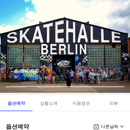
옵션예약
상품소개
이용정보
리뷰
옵션예약
다른날짜