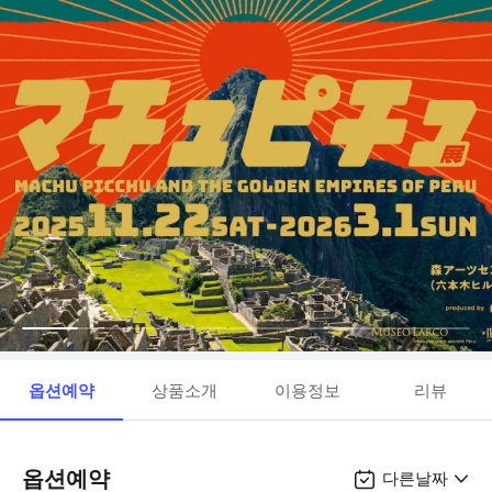
옵션예약
상품소개
이용정보
리뷰
옵션예약
다른날짜