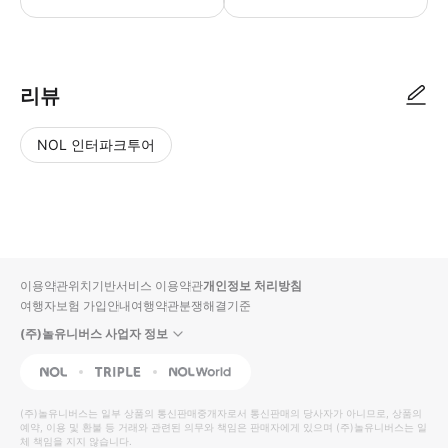
<티켓 관련 안내사항> ・본 전시회 티켓으로는 모리미술관 및 도쿄 시티뷰에
리뷰
NOL 인터파크투어
NOL
별
사
에서
점
진/
작성
높
동
된
은
영
리뷰
순
상
이용약관
위치기반서비스 이용약관
개인정보 처리방침
입니
여행자보험 가입안내
여행약관
분쟁해결기준
다.
(주)놀유니버스 사업자 정보
별
사
NOL
Triple
Interpark Global
점
진/
높
동
(주)놀유니버스
는 일부 상품의 통신판매중개자로서 통신판매의 당사자가 아니므로, 상품의
예약, 이용 및 환불 등 거래와 관련된 의무와 책임은 판매자에게 있으며
은
영
(주)놀유니버스
는 일
체 책임을 지지 않습니다.