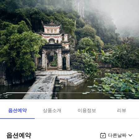
옵션예약
상품소개
이용정보
리뷰
옵션예약
다른날짜