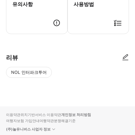
유의사항
사용방법
http://pf.kakao.com/_KRKgb/chat - 예약 접수 후, 위 카카
리뷰
NOL 인터파크투어
NOL
별
사
에서
점
진/
작성
높
동
된
은
영
리뷰
순
상
이용약관
위치기반서비스 이용약관
개인정보 처리방침
입니
여행자보험 가입안내
여행약관
분쟁해결기준
다.
(주)놀유니버스 사업자 정보