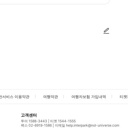
방법을 확인한 후 이용해 주시기 바랍니다. ● 48시간 이내에 바우처를 받지 
사진/동영상
사진/동영상
반서비스 이용약관
여행약관
여행자보험 가입내역
티켓
고객센터
투어 1588-3443
티켓 1544-1555
팩스 02-6919-1586
이메일 help.interpark@nol-universe.com