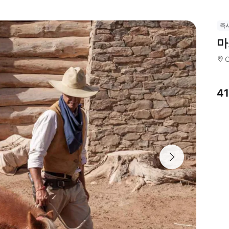
즉
마
C
4