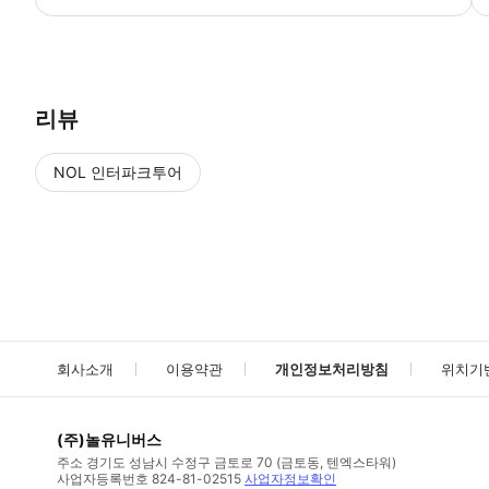
● 예약접수 후 확정이 되면 이용가능합니다. ● 바우처에 안내된 사용 
리뷰
NOL 인터파크투어
NOL
에서 작성된 리뷰 입니다.
별점 높은순
별점 높은순
회사소개
이용약관
개인정보처리방침
위치기
(주)놀유니버스
주소
경기도 성남시 수정구 금토로 70 (금토동, 텐엑스타워)
사업자등록번호
824-81-02515
사업자정보확인