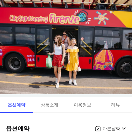
옵션예약
상품소개
이용정보
리뷰
옵션예약
다른날짜