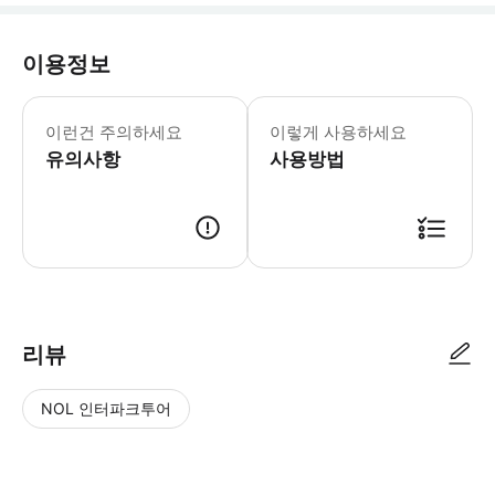
이용정보
피렌체 시티투어 버스 A 노선 첫 출발: 09:
* 원하는 만큼 자유롭게 승하차하며 편
이런건 주의하세요
이렇게 사용하세요
- Tip
유의사항
사용방법
리뷰
NOL 인터파크투어
NOL
별
사
에서
점
진/