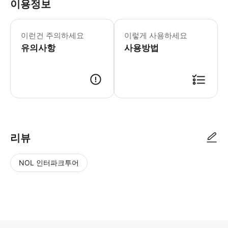
이용정보
이런건 주의하세요
이렇게 사용하세요
유의사항
사용방법
리뷰
NOL 인터파크투어
NOL
별
사
에서
점
진/
작성
높
동
된
은
영
리뷰