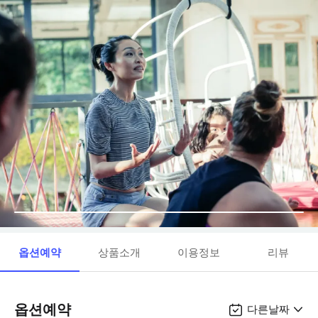
옵션예약
상품소개
이용정보
리뷰
옵션예약
다른날짜