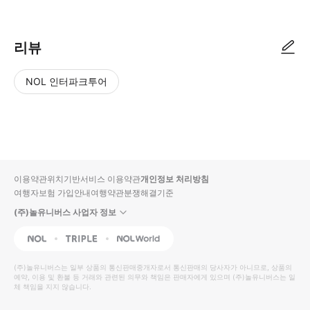
리뷰
NOL 인터파크투어
NOL
별
사
에서
점
진/
작성
높
동
된
은
영
리뷰
순
상
이용약관
위치기반서비스 이용약관
개인정보 처리방침
입니
여행자보험 가입안내
여행약관
분쟁해결기준
다.
(주)놀유니버스 사업자 정보
별
사
NOL
Triple
Interpark Global
점
진/
높
동
(주)놀유니버스
는 일부 상품의 통신판매중개자로서 통신판매의 당사자가 아니므로, 상품의
예약, 이용 및 환불 등 거래와 관련된 의무와 책임은 판매자에게 있으며
은
영
(주)놀유니버스
는 일
체 책임을 지지 않습니다.
순
상