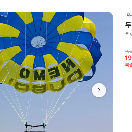
즉
두
106
19
최