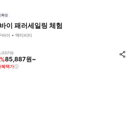
시확정
바이 패러세일링 체험
두바이
액티비티
,337
원
85,887원~
%
종혜택가