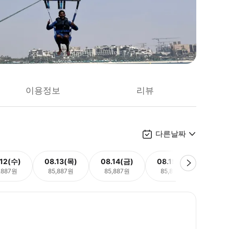
이용정보
리뷰
다른날짜
.12(수)
08.13(목)
08.14(금)
08.15(토)
08.
,887원
85,887원
85,887원
85,887원
85,