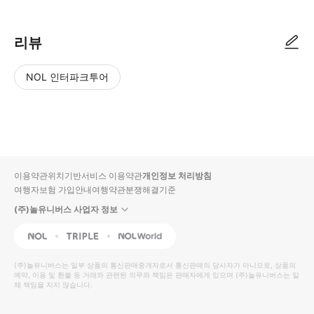
리뷰
NOL 인터파크투어
NOL
별
사
에서
점
진/
작성
높
동
된
은
영
리뷰
순
상
이용약관
위치기반서비스 이용약관
개인정보 처리방침
입니
여행자보험 가입안내
여행약관
분쟁해결기준
다.
(주)놀유니버스 사업자 정보
별
사
NOL
Triple
Interpark Global
점
진/
높
동
(주)놀유니버스
는 일부 상품의 통신판매중개자로서 통신판매의 당사자가 아니므로, 상품의
예약, 이용 및 환불 등 거래와 관련된 의무와 책임은 판매자에게 있으며
은
영
(주)놀유니버스
는 일
체 책임을 지지 않습니다.
순
상