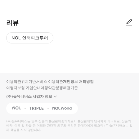
리뷰
NOL 인터파크투어
NOL
별
사
에서
점
진/
작성
높
동
된
은
영
리뷰
순
상
이용약관
위치기반서비스 이용약관
개인정보 처리방침
입니
여행자보험 가입안내
여행약관
분쟁해결기준
다.
(주)놀유니버스 사업자 정보
별
사
NOL
Triple
Interpark Global
점
진/
높
동
(주)놀유니버스
는 일부 상품의 통신판매중개자로서 통신판매의 당사자가 아니므로, 상품의
예약, 이용 및 환불 등 거래와 관련된 의무와 책임은 판매자에게 있으며
은
영
(주)놀유니버스
는 일
체 책임을 지지 않습니다.
순
상