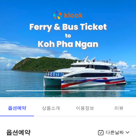
옵션예약
상품소개
이용정보
리뷰
옵션예약
다른날짜