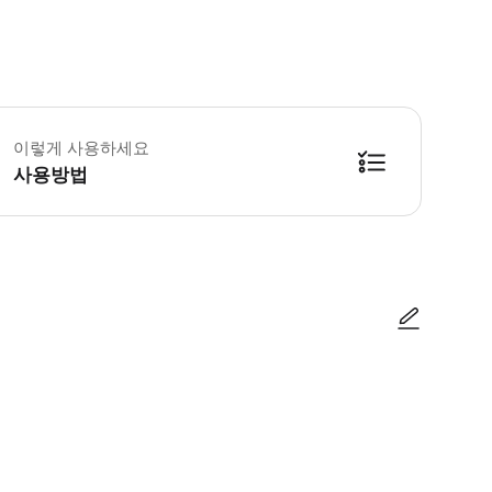
천연 온천 나니와노유】 ・중학생 이상은 어른요금이 적용되는 점 양해바랍니다
이렇게 사용하세요
사용방법
s 바우처 2장이 각각 첨부되어 있습니다. 시설 입장 및 승차시 바우처를 확인하고
사진/동영상
사진/동영상