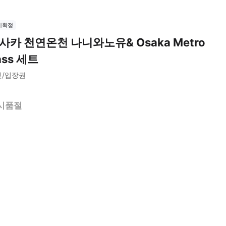
시확정
사카 천연온천 나니와노유& Osaka Metro
ass 세트
켓/입장권
시품절