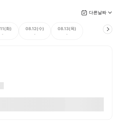
다른날짜
.11(화)
08.12(수)
08.13(목)
-
-
-