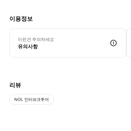
이용정보
【
이런건 주의하세요
유의사항
QR코드가 포함된 바우처 ※천연온천 나니와노유와 Osaka Metro Pas
리뷰
NOL 인터파크투어
NOL
에서 작성된 리뷰 입니다.
별점 높은순
별점 높은순