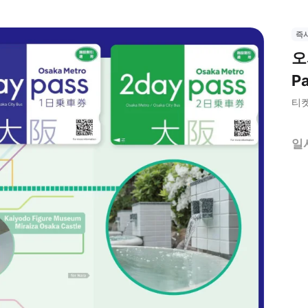
즉
오
P
티
일