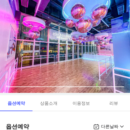
옵션예약
상품소개
이용정보
리뷰
옵션예약
다른날짜