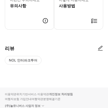
유의사항
사용방법
리뷰
NOL 인터파크투어
NOL
별
사
에서
점
진/
작성
높
동
된
은
영
리뷰
순
상
이용약관
위치기반서비스 이용약관
개인정보 처리방침
입니
여행자보험 가입안내
여행약관
분쟁해결기준
다.
(주)놀유니버스 사업자 정보