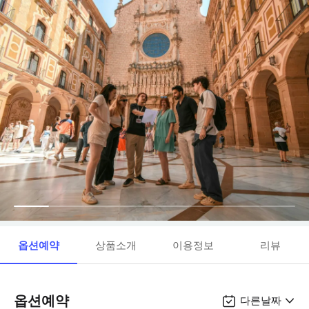
옵션예약
상품소개
이용정보
리뷰
옵션예약
다른날짜