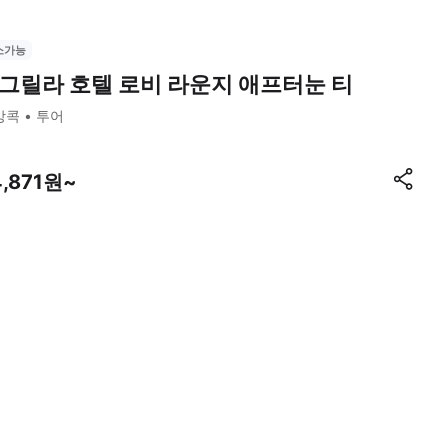
소가능
그릴라 호텔 로비 라운지 애프터눈 티
방콕
투어
4,871원~