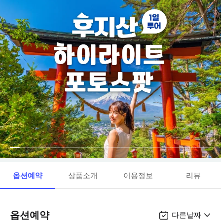
옵션예약
상품소개
이용정보
리뷰
옵션예약
다른날짜