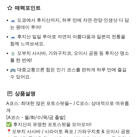
매력포인트
🗻 도쿄에서 후지산까지, 하루 만에 자연·전망·인생샷 다 담
는 원데이 투어!
🗻 후지산 일일 투어로 자연의 아름다움과 일본의 전통을
함께 느껴보세요.
🍵 오부치 사사바, 가와구치코, 오이시 공원 등 후지산 명소
를 한 번에!
🚌 대중교통으론 힘든 인기 코스를 편하게 하루 만에 즐길
수 있어요.
상품설명
A코스: 최대한 많은 포토스팟을~ / C코스: 상대적으로 여유롭
게
[A코스 - 월/화/수/목/금 출발]
✅ 후지산의 유명한 포토스팟을 모아모아!
📍오부치 사사바 / 시라이토 폭포 / 가와구치호 & 오이시 공원