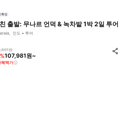
시확정
친 출발: 무나르 언덕 & 녹차밭 1박 2일 투어
erala
인도
투어
,691
원
107,981원~
%
종혜택가