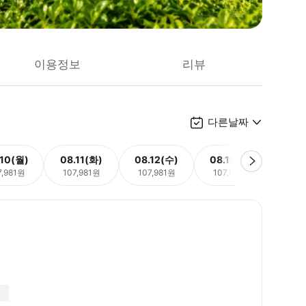
이용정보
리뷰
다른날짜
.10(월)
08.11(화)
08.12(수)
08.13(목)
08.
7,981원
107,981원
107,981원
107,981원
107