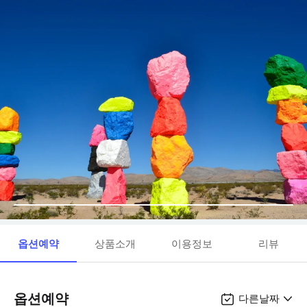
옵션예약
상품소개
이용정보
리뷰
옵션예약
다른날짜