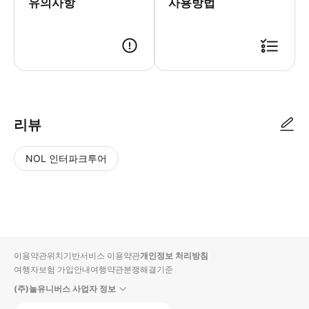
유의사항
사용방법
리뷰
NOL 인터파크투어
NOL
별
사
에서
점
진/
작성
높
동
된
은
영
리뷰
순
상
이용약관
위치기반서비스 이용약관
개인정보 처리방침
입니
여행자보험 가입안내
여행약관
분쟁해결기준
다.
(주)놀유니버스 사업자 정보