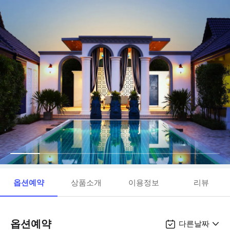
옵션예약
상품소개
이용정보
리뷰
옵션예약
다른날짜