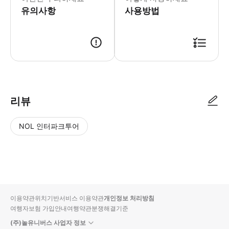
유의사항
사용방법
* 예약 가능 여부 확인 후 확정 메일과 바우처가 발송됩니다. * 이메일을 받지 못한
리뷰
NOL 인터파크투어
NOL
별
사
에서
점
진/
작성
높
동
된
은
영
리뷰
순
상
이용약관
위치기반서비스 이용약관
개인정보 처리방침
입니
여행자보험 가입안내
여행약관
분쟁해결기준
다.
(주)놀유니버스 사업자 정보