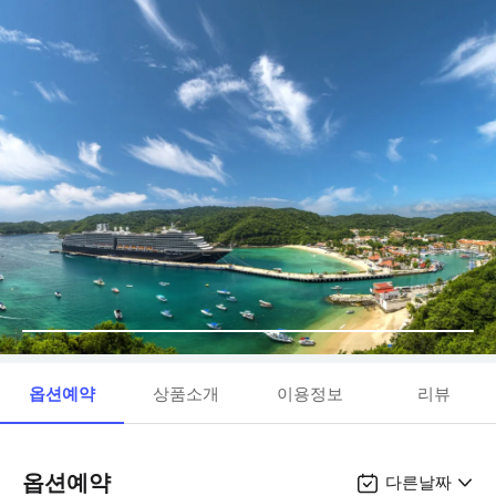
옵션예약
상품소개
이용정보
리뷰
옵션예약
다른날짜