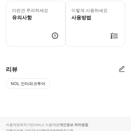
이런건 주의하세요
이렇게 사용하세요
유의사항
사용방법
리뷰
NOL 인터파크투어
NOL
별
사
에서
점
진/
작성
높
동
된
은
영
리뷰
순
상
이용약관
위치기반서비스 이용약관
개인정보 처리방침
입니
여행자보험 가입안내
여행약관
분쟁해결기준