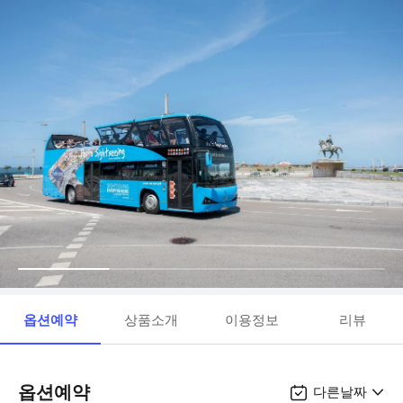
옵션예약
상품소개
이용정보
리뷰
옵션예약
다른날짜