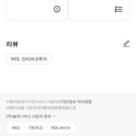
▶ 사용방법 * 버스 기사님에게 모바일 티켓 또는 바우처를 보여주세요. 디지
리뷰
NOL 인터파크투어
NOL
별
사
에서
점
진/
작성
높
동
된
은
영
리뷰
순
상
이용약관
위치기반서비스 이용약관
개인정보 처리방침
입니
여행자보험 가입안내
여행약관
분쟁해결기준
다.
(주)놀유니버스 사업자 정보
별
사
NOL
Triple
Interpark Global
점
진/