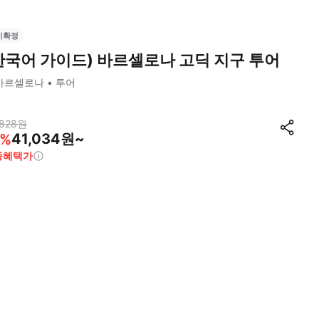
시확정
한국어 가이드) 바르셀로나 고딕 지구 투어
바르셀로나
투어
828
원
41,034원~
%
종혜택가