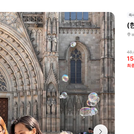
즉
(
48,
15
최