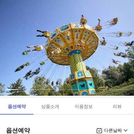
옵션예약
상품소개
이용정보
리뷰
옵션예약
다른날짜