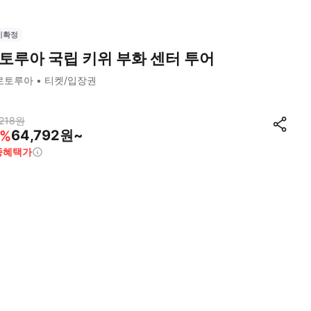
시확정
토루아 국립 키위 부화 센터 투어
로토루아
티켓/입장권
218
원
64,792원~
%
종혜택가