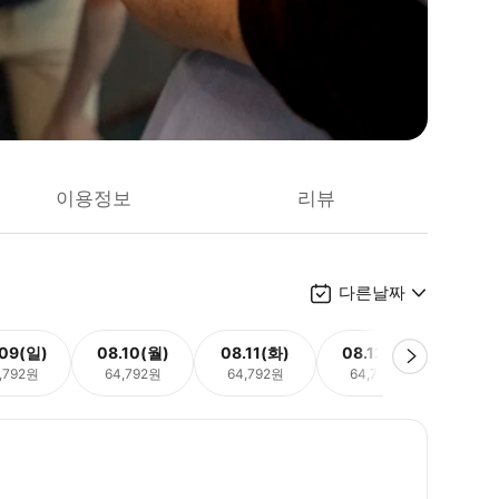
이용정보
리뷰
다른날짜
.09(일)
08.10(월)
08.11(화)
08.12(수)
08.
,792원
64,792원
64,792원
64,792원
64,