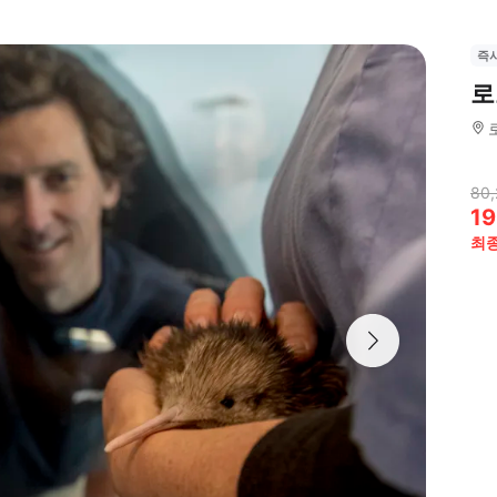
즉
로
80,
19
최