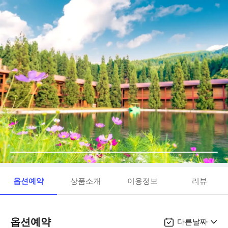
옵션예약
상품소개
이용정보
리뷰
옵션예약
다른날짜