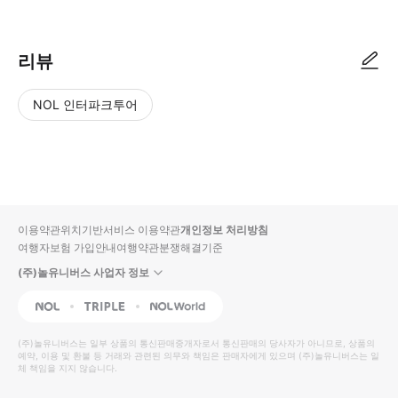
리뷰
NOL 인터파크투어
NOL
별
사
에서
점
진/
작성
높
동
된
은
영
리뷰
순
상
이용약관
위치기반서비스 이용약관
개인정보 처리방침
입니
여행자보험 가입안내
여행약관
분쟁해결기준
다.
(주)놀유니버스 사업자 정보
별
사
NOL
Triple
Interpark Global
점
진/
높
동
(주)놀유니버스
는 일부 상품의 통신판매중개자로서 통신판매의 당사자가 아니므로, 상품의
예약, 이용 및 환불 등 거래와 관련된 의무와 책임은 판매자에게 있으며
은
영
(주)놀유니버스
는 일
체 책임을 지지 않습니다.
순
상