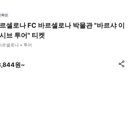
시확정
르셀로나 FC 바르셀로나 박물관 "바르샤 이
시브 투어" 티켓
바르셀로나
투어
8,844원~