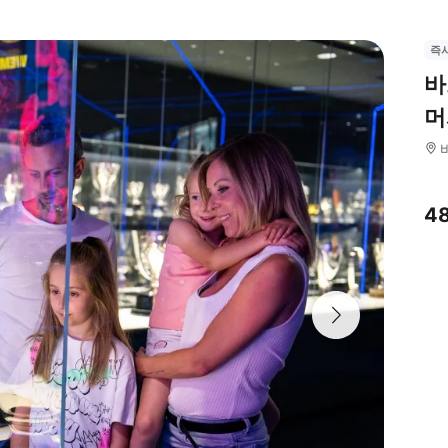
즉
바
머
4