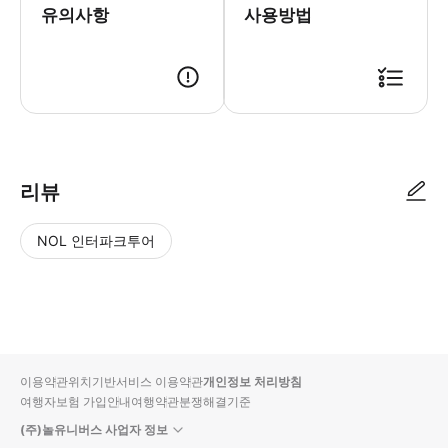
유의사항
사용방법
● 예약접수 후 확정이 되면 이용가능합니다. ● 바우처에 안내된 사용 방법
리뷰
NOL 인터파크투어
NOL
별
사
에서
점
진/
작성
높
동
된
은
영
리뷰
순
상
이용약관
위치기반서비스 이용약관
개인정보 처리방침
입니
여행자보험 가입안내
여행약관
분쟁해결기준
다.
(주)놀유니버스 사업자 정보