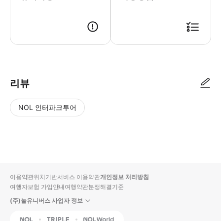
● 예약접수 후 확정이 되면 이용가능합니다. ● 바우처에 안내된 사용 방법
리뷰
NOL 인터파크투어
NOL
별
사
에서
점
진/
작성
높
동
된
은
영
리뷰
순
상
이용약관
위치기반서비스 이용약관
개인정보 처리방침
입니
여행자보험 가입안내
여행약관
분쟁해결기준
다.
(주)놀유니버스 사업자 정보
별
사