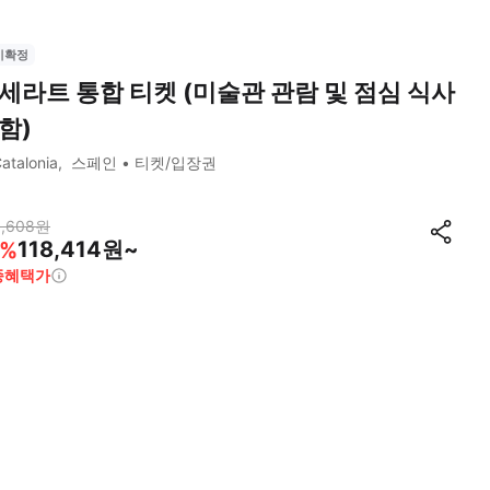
시확정
세라트 통합 티켓 (미술관 관람 및 점심 식사
함)
atalonia
스페인
티켓/입장권
,608
원
118,414원~
%
종혜택가