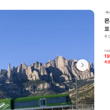
즉
몬
포
C
146
19
최