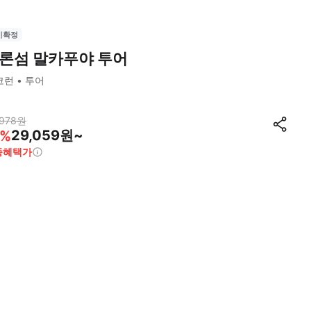
시확정
론섬 말카푸야 투어
코런
투어
978
원
29,059원~
%
종혜택가