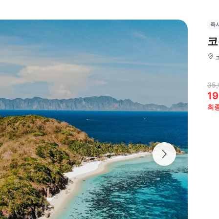
즉
코
35,
19
최