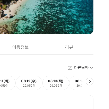
이용정보
리뷰
다른날짜
.11(화)
08.12(수)
08.13(목)
08.14(금)
08.
,059원
29,059원
29,059원
29,059원
29,