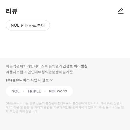
리뷰
NOL 인터파크투어
NOL
별
사
에서
점
진/
작성
높
동
된
은
영
리뷰
순
상
이용약관
위치기반서비스 이용약관
개인정보 처리방침
입니
여행자보험 가입안내
여행약관
분쟁해결기준
다.
(주)놀유니버스 사업자 정보
별
사
NOL
Triple
Interpark Global
점
진/
높
동
(주)놀유니버스
는 일부 상품의 통신판매중개자로서 통신판매의 당사자가 아니므로, 상품의
예약, 이용 및 환불 등 거래와 관련된 의무와 책임은 판매자에게 있으며
은
영
(주)놀유니버스
는 일
체 책임을 지지 않습니다.
순
상