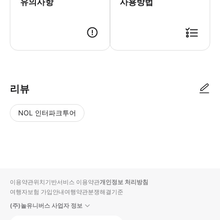
유의사항
사용방법
리뷰
NOL 인터파크투어
NOL
별
사
에서
점
진/
작성
높
동
된
은
영
리뷰
순
상
이용약관
위치기반서비스 이용약관
개인정보 처리방침
입니
여행자보험 가입안내
여행약관
분쟁해결기준
다.
(주)놀유니버스 사업자 정보