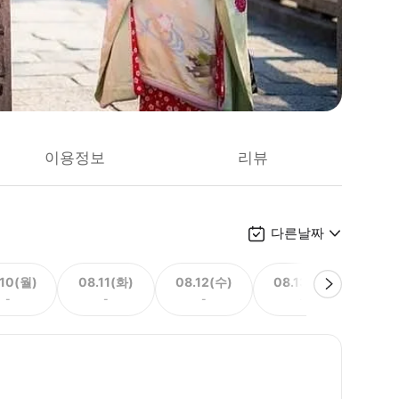
이용정보
리뷰
다른날짜
.10(월)
08.11(화)
08.12(수)
08.13(목)
08.
-
-
-
-