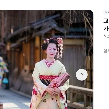
즉
교
가
일