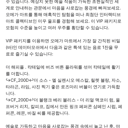
수 있습니다. 예상치 못한 예술 작품이 가득한 초현실적인 세
계로 안내하는 관문에서 마음을 사로잡는 풍경에 빠져보세요.
오메가 마트를 통해 매혹적인 탐험을 떠나 최첨단 인터랙티브
아트 콜렉티브인 미우 울프를 경험해 보세요. 이 VIP 패키지로
모험의 수준을 높이고 여러 우주를 횡단할 수 있습니다.
VIP 패키지를 이용하면 오메가 마트에서 가장 잘 간직된 비밀
(바)인 데이터모쉬에서 다음과 같은 특색 있는 음료 1잔을 무
료로 즐기실 수 있습니다:
더 해피플 . 칵테일에 버즈 버튼 플라워를 섞어 칵테일에 활기
를 더합니다.
↪CF_200D↩더 소스 - 엘 실렌시오 메스칼, 릴렛 블랑, 자소,
타라곤, 라임, 사진 찍기 좋은 로즈마리 버블이 연기로 가득합
니다.
↪CF_200D↩더 블랭크 베리 블리스 - 더 리얼 맥코이 럼, 울
프버거 리치, 칼피코, 집에서 만든 핑크 페퍼콘 샴페인 시럽, 페
퍼콘, 레몬, 바질 씨를 제공합니다.
예술로 가득하고 마음을 사로잡는 풍경 속에서 놀고 난 후, 야