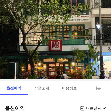
옵션예약
상품소개
이용정보
리뷰
옵션예약
다른날짜