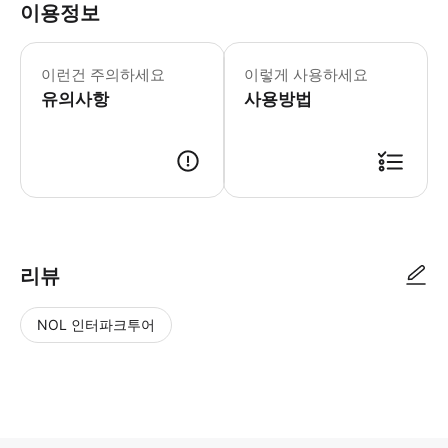
이용정보
▶조인 투어 - 이용요건 * 공지: 영유
이런건 주의하세요
이렇게 사용하세요
유의사항
사용방법
리뷰
NOL 인터파크투어
NOL
별
사
에서
점
진/
작성
높
동
된
은
영