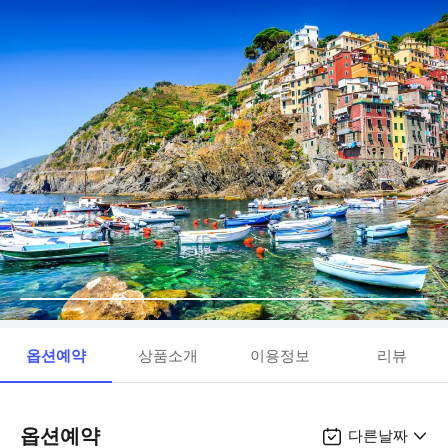
옵션예약
상품소개
이용정보
리뷰
옵션예약
다른날짜